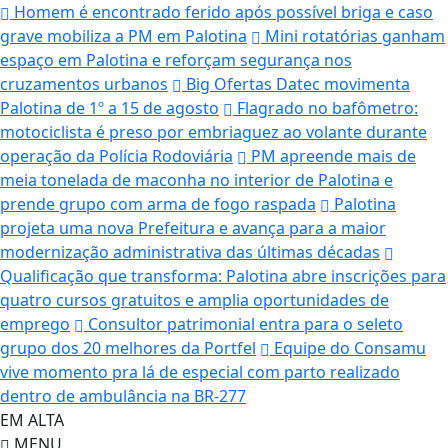
Homem é encontrado ferido após possível briga e caso
grave mobiliza a PM em Palotina
Mini rotatórias ganham
espaço em Palotina e reforçam segurança nos
cruzamentos urbanos
Big Ofertas Datec movimenta
Palotina de 1º a 15 de agosto
Flagrado no bafômetro:
motociclista é preso por embriaguez ao volante durante
operação da Polícia Rodoviária
PM apreende mais de
meia tonelada de maconha no interior de Palotina e
prende grupo com arma de fogo raspada
Palotina
projeta uma nova Prefeitura e avança para a maior
modernização administrativa das últimas décadas
Qualificação que transforma: Palotina abre inscrições para
quatro cursos gratuitos e amplia oportunidades de
emprego
Consultor patrimonial entra para o seleto
grupo dos 20 melhores da Portfel
Equipe do Consamu
vive momento pra lá de especial com parto realizado
dentro de ambulância na BR-277
EM ALTA
MENU