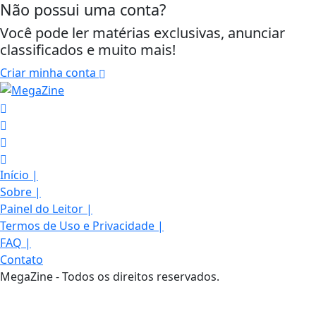
Não possui uma conta?
Você pode ler matérias exclusivas, anunciar
classificados e muito mais!
Criar minha conta
Início
|
Sobre
|
Painel do Leitor
|
Termos de Uso e Privacidade
|
FAQ
|
Termos de Uso e Privacidade
Contato
MegaZine - Todos os direitos reservados.
Esse site utiliza cookies para melhorar sua
experiência de navegação. Ao continuar o acesso,
entendemos que você concorda com nossos Termos