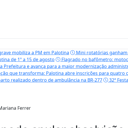
grave mobiliza a PM em Palotina
Mini rotatórias ganham
tina de 1º a 15 de agosto
Flagrado no bafômetro: motoci
a Prefeitura e avança para a maior modernização administr
ação que transforma: Palotina abre inscrições para quatro
arto realizado dentro de ambulância na BR-277
32ª Fest