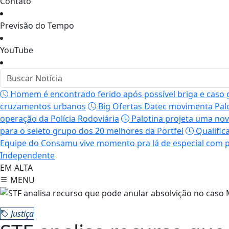
Contato
Previsão do Tempo
YouTube
Homem é encontrado ferido após possível briga e caso 
cruzamentos urbanos
Big Ofertas Datec movimenta Palo
operação da Polícia Rodoviária
Palotina projeta uma nov
para o seleto grupo dos 20 melhores da Portfel
Qualific
Equipe do Consamu vive momento pra lá de especial com p
Independente
EM ALTA
MENU
Justiça