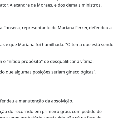
lator, Alexandre de Moraes, e dos demais ministros.
da Fonseca, representante de Mariana Ferrer, defendeu a
ras e que Mariana foi humilhada. "O tema que está sendo
 "nítido propósito" de desqualificar a vítima.
endo que algumas posições seriam ginecológicas",
efendeu a manutenção da absolvição.
vição do recorrido em primeiro grau, com pedido de
 um acervo probatório construído não só na fase de