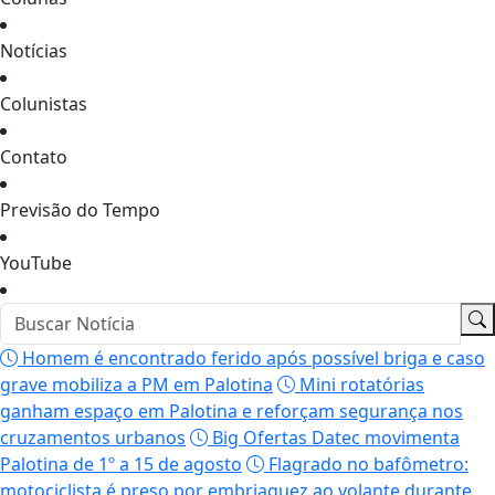
Notícias
Colunistas
Contato
Previsão do Tempo
YouTube
Homem é encontrado ferido após possível briga e caso
grave mobiliza a PM em Palotina
Mini rotatórias
ganham espaço em Palotina e reforçam segurança nos
cruzamentos urbanos
Big Ofertas Datec movimenta
Palotina de 1º a 15 de agosto
Flagrado no bafômetro:
motociclista é preso por embriaguez ao volante durante