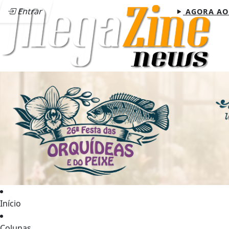
Entrar
AGORA AO
Início
Colunas