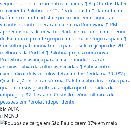
segurança nos cruzamentos urbanos
Big Ofertas Datec
movimenta Palotina de 1º a 15 de agosto
Flagrado no
bafômetro: motociclista é preso por embriaguez ao
volante durante operação da Polícia Rodoviária
PM
apreende mais de meia tonelada de maconha no interior
de Palotina e prende grupo com arma de fogo raspada
Consultor patrimonial entra para o seleto grupo dos 20
melhores da Portfel
Palotina projeta uma nova
Prefeitura e avança para a maior modernização
administrativa das últimas décadas
Batida entre
caminhão e dois veículos deixa mulher ferida na PR-182
Qualificação que transforma: Palotina abre inscrições para
quatro cursos gratuitos e amplia oportunidades de
emprego
32ª Festa do Costelão reúne milhares de
pessoas em Pérola Independente
EM ALTA
MENU