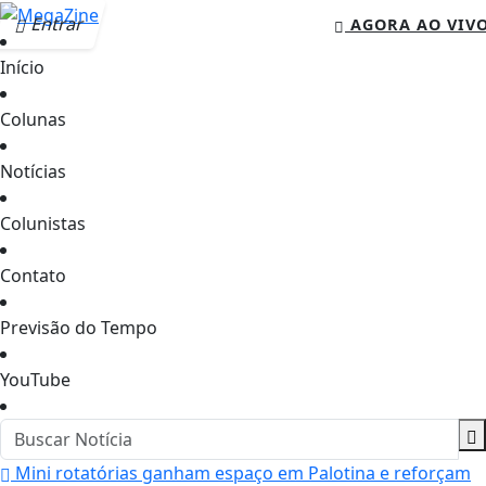
Entrar
AGORA AO VIV
Início
Colunas
Notícias
Colunistas
Contato
Previsão do Tempo
YouTube
Mini rotatórias ganham espaço em Palotina e reforçam