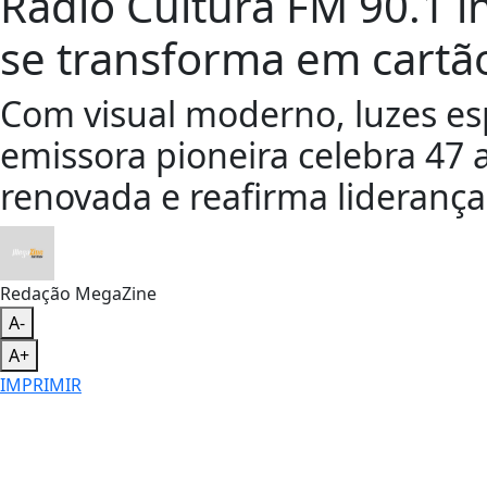
Rádio Cultura FM 90.1 i
se transforma em cartão
Com visual moderno, luzes esp
emissora pioneira celebra 47 
renovada e reafirma lideranç
Redação MegaZine
A-
A+
IMPRIMIR