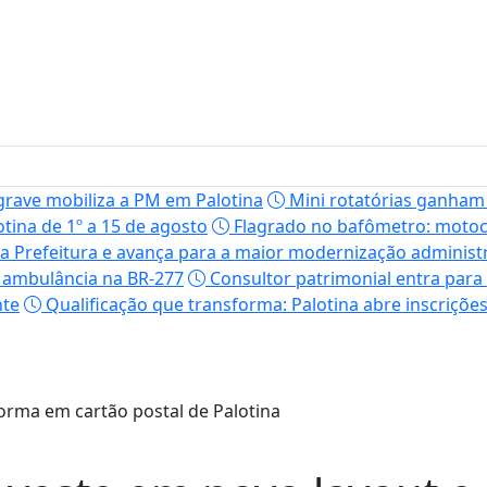
grave mobiliza a PM em Palotina
Mini rotatórias ganham
tina de 1º a 15 de agosto
Flagrado no bafômetro: motoci
a Prefeitura e avança para a maior modernização administr
e ambulância na BR-277
Consultor patrimonial entra para 
nte
Qualificação que transforma: Palotina abre inscriçõe