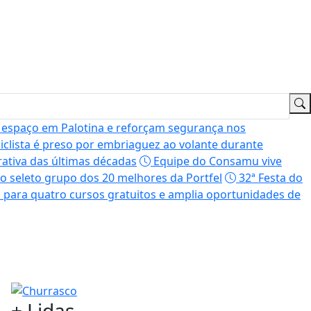
 espaço em Palotina e reforçam segurança nos
clista é preso por embriaguez ao volante durante
ativa das últimas décadas
Equipe do Consamu vive
o seleto grupo dos 20 melhores da Portfel
32ª Festa do
s para quatro cursos gratuitos e amplia oportunidades de
+
Lidas