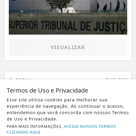
VISUALIZAR
06 DE AGO
GERAL
Palotina mobiliza a cidade no Agosto
Termos de Uso e Privacidade
Lilás com ações de conscientização e...
Esse site utiliza cookies para melhorar sua
experiência de navegação. Ao continuar o acesso,
entendemos que você concorda com nossos Termos
de Uso e Privacidade.
PARA MAIS INFORMAÇÕES,
ACESSE NOSSOS TERMOS
CLICANDO AQUI