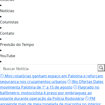
Notícias
Colunistas
Contato
Previsão do Tempo
YouTube
Mini rotatórias ganham espaço em Palotina e reforçam
segurança nos cruzamentos urbanos
Big Ofertas Datec
movimenta Palotina de 1º a 15 de agosto
Flagrado no
bafômetro: motociclista é preso por embriaguez ao
volante durante operação da Polícia Rodoviária
PM
apreende mais de meia tonelada de maconha no interior