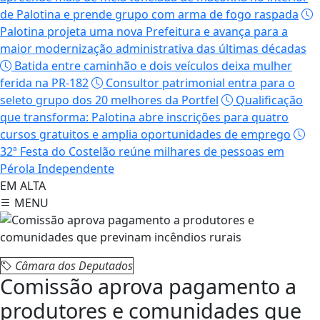
de Palotina e prende grupo com arma de fogo raspada
Palotina projeta uma nova Prefeitura e avança para a
maior modernização administrativa das últimas décadas
Batida entre caminhão e dois veículos deixa mulher
ferida na PR-182
Consultor patrimonial entra para o
seleto grupo dos 20 melhores da Portfel
Qualificação
que transforma: Palotina abre inscrições para quatro
cursos gratuitos e amplia oportunidades de emprego
32ª Festa do Costelão reúne milhares de pessoas em
Pérola Independente
EM ALTA
MENU
Câmara dos Deputados
Comissão aprova pagamento a
produtores e comunidades que