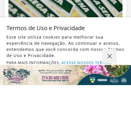
Termos de Uso e Privacidade
VISUALIZAR
Esse site utiliza cookies para melhorar sua
experiência de navegação. Ao continuar o acesso,
entendemos que você concorda com nossos Termos
de Uso e Privacidade.
PARA MAIS INFORMAÇÕES,
ACESSE NOSSOS TERMOS
06 DE AGO
ECONOMIA
CLICANDO AQUI
Balança comercial de julho tem
PROSSEGUIR
superávit de US$ 7 bilhões