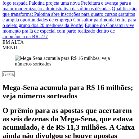
fogo raspada
Palotina projeta uma nova Prefeitura e avança para a
maior modernização administrativa das últimas décadas
Qualificação
que transforma: Palotina abre inscrições para quatro cursos gratuitos
e amplia oportunidades de emprego
Consultor patrimonial entra para
o seleto grupo dos 20 melhores da Portfel
Equipe do Consamu vive
momento pra lá de especial com parto realizado dentro de
ambulância na BR-277
EM ALTA
MENU
Geral
Mega-Sena acumula para R$ 16 milhões;
veja números sorteados
O prêmio para as apostas que acertarem
as seis dezenas da Mega-Sena, que estava
acumulado, é de R$ 11,3 milhões. A Caixa
ainda não divulgou se houve apostas