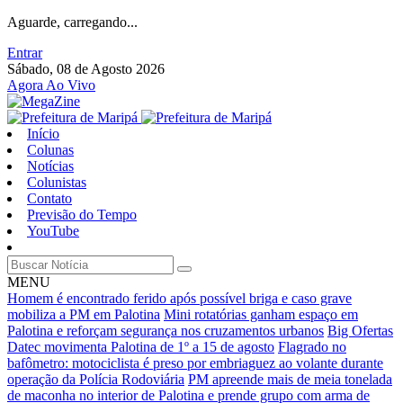
Aguarde, carregando...
Entrar
Sábado, 08 de Agosto 2026
Agora Ao Vivo
Início
Colunas
Notícias
Colunistas
Contato
Previsão do Tempo
YouTube
MENU
Homem é encontrado ferido após possível briga e caso grave
mobiliza a PM em Palotina
Mini rotatórias ganham espaço em
Palotina e reforçam segurança nos cruzamentos urbanos
Big Ofertas
Datec movimenta Palotina de 1º a 15 de agosto
Flagrado no
bafômetro: motociclista é preso por embriaguez ao volante durante
operação da Polícia Rodoviária
PM apreende mais de meia tonelada
de maconha no interior de Palotina e prende grupo com arma de