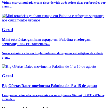
Vítima estava intubada e com risco de vida após sofrer duas perfurações por
arma...
Geral
Mini rotatórias ganham espaço em Palotina e reforçam
segurança nos cruzamentos...
Novas estruturas foram implantadas em dois pontos estratégicos da cidade
após...
Geral
Big Ofertas Datec movimenta Palotina de 1º a 15 de agosto
Campanha reúne ofertas especiais em smartphones Xiaomi, POCO e iPhone,
além de...