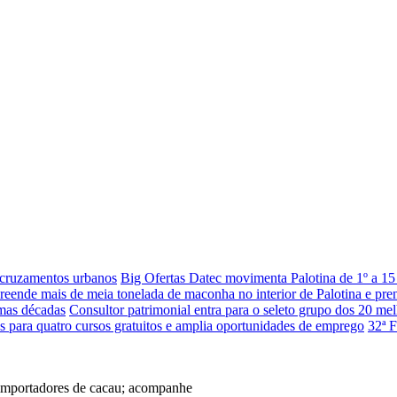
 cruzamentos urbanos
Big Ofertas Datec movimenta Palotina de 1º a 15
eende mais de meia tonelada de maconha no interior de Palotina e pr
imas décadas
Consultor patrimonial entra para o seleto grupo dos 20 mel
es para quatro cursos gratuitos e amplia oportunidades de emprego
32ª F