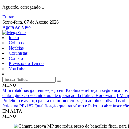
Aguarde, carregando...
Entrar
Sexta-feira, 07 de Agosto 2026
Agora Ao Vivo
Início
Colunas
Notícias
Colunistas
Contato
Previsão do Tempo
YouTube
MENU
Mini rotatórias ganham espaço em Palotina e reforçam segurança nos
embriaguez ao volante durante operação da Polícia Rodoviária
PM apr
Prefeitura e avança para a maior modernização administrativa das últ
ferida na PR-182
Qualificação que transforma: Palotina abre inscriçõ
EM ALTA
MENU