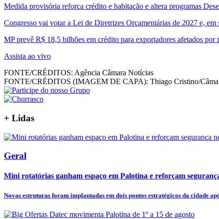
Medida provisória reforça crédito e habitação e altera programas De
Congresso vai votar a Lei de Diretrizes Orçamentárias de 2027 e, em
MP prevê R$ 18,5 bilhões em crédito para exportadores afetados por
Assista ao vivo
FONTE/CRÉDITOS:
Agência Câmara Notícias
FONTE/CRÉDITOS (IMAGEM DE CAPA):
Thiago Cristino/Câma
+
Lidas
Geral
Mini rotatórias ganham espaço em Palotina e reforçam segurança
Novas estruturas foram implantadas em dois pontos estratégicos da cidade após