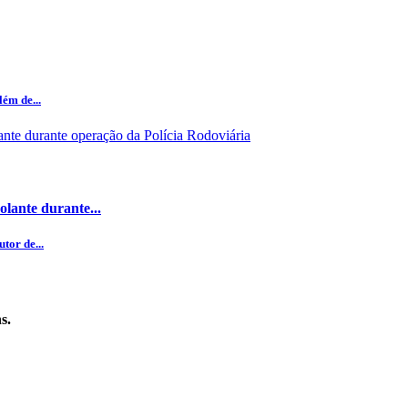
ém de...
olante durante...
tor de...
s.