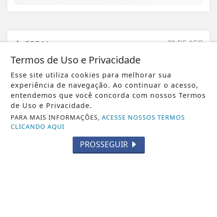
06 DE AGO
GERAL
Palotina mobiliza a cidade no Agosto
Termos de Uso e Privacidade
Lilás com ações de conscientização e...
Esse site utiliza cookies para melhorar sua
experiência de navegação. Ao continuar o acesso,
entendemos que você concorda com nossos Termos
de Uso e Privacidade.
PARA MAIS INFORMAÇÕES,
ACESSE NOSSOS TERMOS
CLICANDO AQUI
PROSSEGUIR
VISUALIZAR