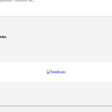
ganismo; condutor de...
ens.