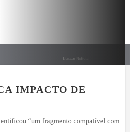
NTA PALOTINA DE 1º A 15 DE AGOSTO
FLAGRADO NO BAFÔME
MENU
CA IMPACTO DE
identificou “um fragmento compatível com