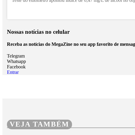
Teste do etilômetro apontou índice de 0,47 mg/L de álcool no or
Nossas notícias
no celular
Receba as notícias do MegaZine no seu app favorito de mensag
Telegram
Whatsapp
Facebook
Entrar
VEJA TAMBÉM