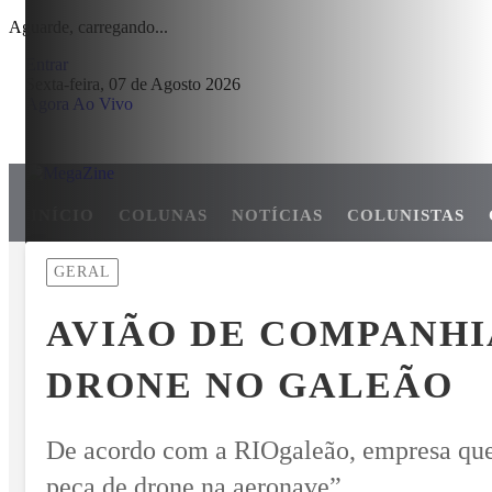
Aguarde, carregando...
Entrar
Sexta-feira, 07 de Agosto 2026
Agora Ao Vivo
INÍCIO
COLUNAS
NOTÍCIAS
COLUNISTAS
MENU
GERAL
ÓRIAS GANHAM ESPAÇO EM PALOTINA E REFORÇAM SEGURAN
AVIÃO DE COMPANHI
EM ALTA
DRONE NO GALEÃO
De acordo com a RIOgaleão, empresa que 
peça de drone na aeronave”.