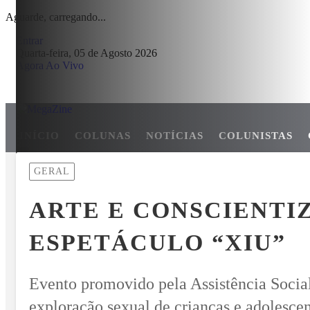
Aguarde, carregando...
Entrar
Quarta-feira, 05 de Agosto 2026
Agora Ao Vivo
INÍCIO
COLUNAS
NOTÍCIAS
COLUNISTAS
MENU
GERAL
RIAS GANHAM ESPAÇO EM PALOTINA E REFORÇAM SEGURANÇA
ARTE E CONSCIENTI
EM ALTA
ESPETÁCULO “XIU”
Evento promovido pela Assistência Soci
exploração sexual de crianças e adolesce