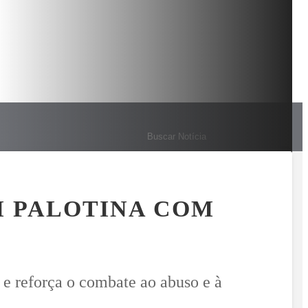
TA PALOTINA DE 1º A 15 DE AGOSTO
FLAGRADO NO BAFÔMET
MENU
M PALOTINA COM
 reforça o combate ao abuso e à