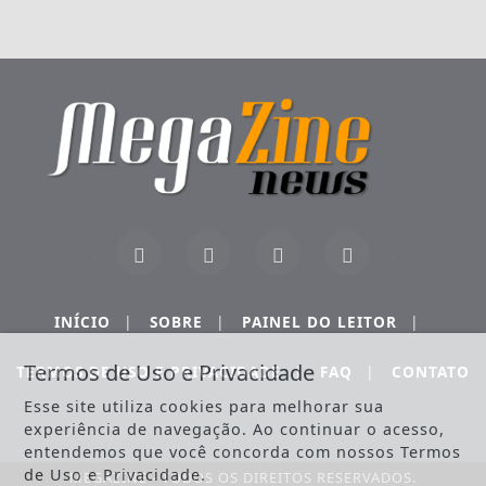
INÍCIO
|
SOBRE
|
PAINEL DO LEITOR
|
Termos de Uso e Privacidade
TERMOS DE USO E PRIVACIDADE
|
FAQ
|
CONTATO
Esse site utiliza cookies para melhorar sua
experiência de navegação. Ao continuar o acesso,
entendemos que você concorda com nossos Termos
de Uso e Privacidade.
MEGAZINE - TODOS OS DIREITOS RESERVADOS.