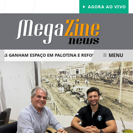
Entrar
AGORA AO VIVO
MENU
 GANHAM ESPAÇO EM PALOTINA E REFORÇAM SEGURANÇA N
EM ALTA