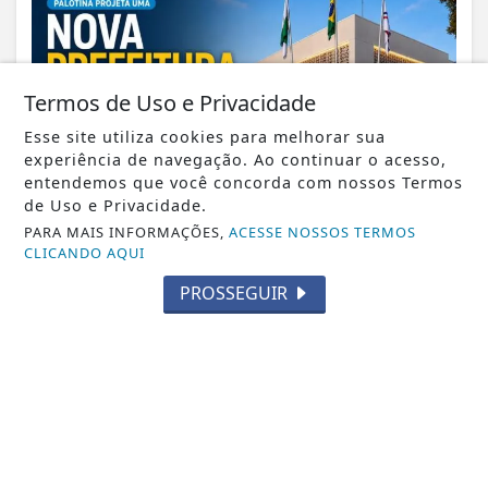
Termos de Uso e Privacidade
Esse site utiliza cookies para melhorar sua
experiência de navegação. Ao continuar o acesso,
entendemos que você concorda com nossos Termos
de Uso e Privacidade.
PARA MAIS INFORMAÇÕES,
ACESSE NOSSOS TERMOS
CLICANDO AQUI
PROSSEGUIR
VISUALIZAR
05 DE AGO
EDUCAÇÃO
Lição de cidadania: estudantes
conhecem o gabinete do prefeito e