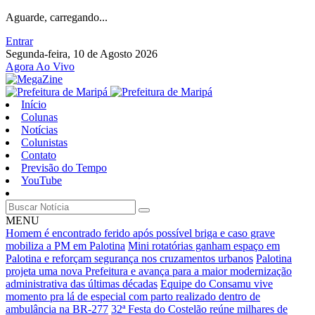
Aguarde, carregando...
Entrar
Segunda-feira, 10 de Agosto 2026
Agora Ao Vivo
Início
Colunas
Notícias
Colunistas
Contato
Previsão do Tempo
YouTube
MENU
Homem é encontrado ferido após possível briga e caso grave
mobiliza a PM em Palotina
Mini rotatórias ganham espaço em
Palotina e reforçam segurança nos cruzamentos urbanos
Palotina
projeta uma nova Prefeitura e avança para a maior modernização
administrativa das últimas décadas
Equipe do Consamu vive
momento pra lá de especial com parto realizado dentro de
ambulância na BR-277
32ª Festa do Costelão reúne milhares de