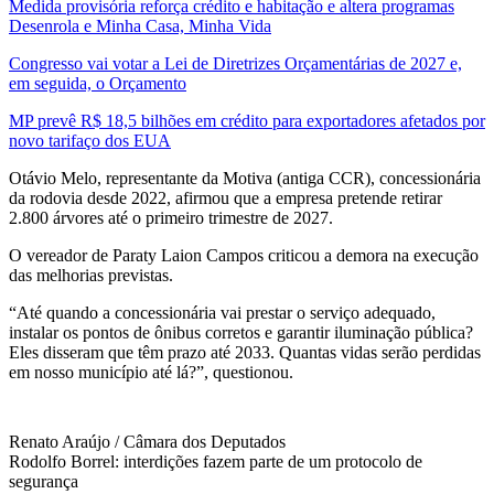
Medida provisória reforça crédito e habitação e altera programas
Desenrola e Minha Casa, Minha Vida
Congresso vai votar a Lei de Diretrizes Orçamentárias de 2027 e,
em seguida, o Orçamento
MP prevê R$ 18,5 bilhões em crédito para exportadores afetados por
novo tarifaço dos EUA
Otávio Melo, representante da Motiva (antiga CCR), concessionária
da rodovia desde 2022, afirmou que a empresa pretende retirar
2.800 árvores até o primeiro trimestre de 2027.
O vereador de Paraty Laion Campos criticou a demora na execução
das melhorias previstas.
“Até quando a concessionária vai prestar o serviço adequado,
instalar os pontos de ônibus corretos e garantir iluminação pública?
Eles disseram que têm prazo até 2033. Quantas vidas serão perdidas
em nosso município até lá?”, questionou.
Renato Araújo / Câmara dos Deputados
Rodolfo Borrel: interdições fazem parte de um protocolo de
segurança