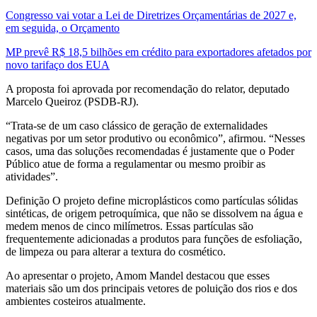
Congresso vai votar a Lei de Diretrizes Orçamentárias de 2027 e,
em seguida, o Orçamento
MP prevê R$ 18,5 bilhões em crédito para exportadores afetados por
novo tarifaço dos EUA
A proposta foi aprovada por recomendação do relator, deputado
Marcelo Queiroz (PSDB-RJ).
“Trata-se de um caso clássico de geração de externalidades
negativas por um setor produtivo ou econômico”, afirmou. “Nesses
casos, uma das soluções recomendadas é justamente que o Poder
Público atue de forma a regulamentar ou mesmo proibir as
atividades”.
Definição O projeto define microplásticos como partículas sólidas
sintéticas, de origem petroquímica, que não se dissolvem na água e
medem menos de cinco milímetros. Essas partículas são
frequentemente adicionadas a produtos para funções de esfoliação,
de limpeza ou para alterar a textura do cosmético.
Ao apresentar o projeto, Amom Mandel destacou que esses
materiais são um dos principais vetores de poluição dos rios e dos
ambientes costeiros atualmente.