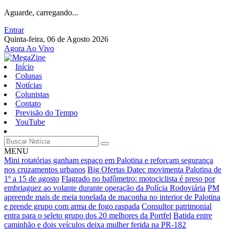
Aguarde, carregando...
Entrar
Quinta-feira, 06 de Agosto 2026
Agora Ao Vivo
Início
Colunas
Notícias
Colunistas
Contato
Previsão do Tempo
YouTube
MENU
Mini rotatórias ganham espaço em Palotina e reforçam segurança
nos cruzamentos urbanos
Big Ofertas Datec movimenta Palotina de
1º a 15 de agosto
Flagrado no bafômetro: motociclista é preso por
embriaguez ao volante durante operação da Polícia Rodoviária
PM
apreende mais de meia tonelada de maconha no interior de Palotina
e prende grupo com arma de fogo raspada
Consultor patrimonial
entra para o seleto grupo dos 20 melhores da Portfel
Batida entre
caminhão e dois veículos deixa mulher ferida na PR-182