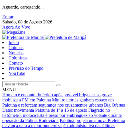
Aguarde, carregando...
Entrar
Sábado, 08 de Agosto 2026
Agora Ao Vivo
Início
Colunas
Notícias
Colunistas
Contato
Previsão do Tempo
YouTube
MENU
Homem é encontrado ferido após possível briga e caso grave
mobiliza a PM em Palotina
Mini rotatórias ganham espaço em
Palotina e reforçam segurança nos cruzamentos urbanos
Big Ofertas
Datec movimenta Palotina de 1º a 15 de agosto
Flagrado no
bafômetro: motociclista é preso por embriaguez ao volante durante
operação da Polícia Rodoviária
Palotina projeta uma nova Prefeitura
e avança para a maior modernização administrativa das últimas