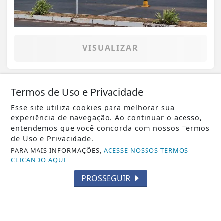
VISUALIZAR
Termos de Uso e Privacidade
05 DE AGO
SILÊNCIO QUE ADOECE
Esse site utiliza cookies para melhorar sua
Falar sobre saúde mental nunca foi tão
experiência de navegação. Ao continuar o acesso,
importante
entendemos que você concorda com nossos Termos
de Uso e Privacidade.
PARA MAIS INFORMAÇÕES,
ACESSE NOSSOS TERMOS
CLICANDO AQUI
PROSSEGUIR