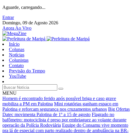
Aguarde, carregando...
Entrar
Domingo, 09 de Agosto 2026
Agora Ao Vivo
Início
Colunas
Notícias
Colunistas
Contato
Previsão do Tempo
YouTube
MENU
Homem é encontrado ferido após possível briga e caso grave
mobiliza a PM em Palotina
Mini rotatórias ganham espaço em
Palotina e reforçam segurança nos cruzamentos urbanos
Big Ofertas
Datec movimenta Palotina de 1º a 15 de agosto
Flagrado no
bafômetro: motociclista é preso por embriaguez ao volante durante
operação da Polícia Rodoviária
Equipe do Consamu vive momento
pra lá de especial com parto realizado dentro de ambulância na BR-