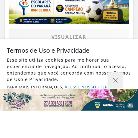
VISUALIZAR
Termos de Uso e Privacidade
Esse site utiliza cookies para melhorar sua
experiência de navegação. Ao continuar o acesso,
07 DE AGO
JUSTIÇA
entendemos que você concorda com nossos Termos
Dino aciona PF após TCU apontar R$
de Uso e Privacidade.
55,4 milhões em emendas suspeitas
PARA MAIS INFORMAÇÕES,
ACESSE NOSSOS TERMOS
CLICANDO AQUI
PROSSEGUIR