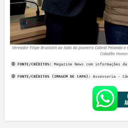
Vereador Filipe Brustolin ao lado do pioneiro Cabral Pelanda e
Cidadão Honorá
FONTE/CRÉDITOS:
Megazine News com informações da
FONTE/CRÉDITOS (IMAGEM DE CAPA):
Assessoria - Câ