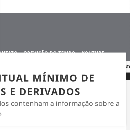
ONTATO
PREVISÃO DO TEMPO
YOUTUBE
 REFORÇAM SEGURANÇA NOS CRUZAMENTOS URBANOS
BIG
ENTUAL MÍNIMO DE
S E DERIVADOS
ulos contenham a informação sobre a
s