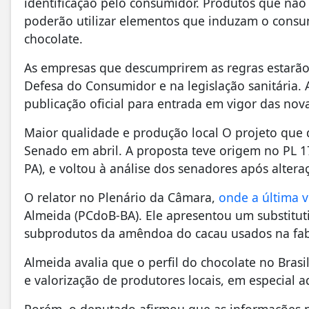
identificação pelo consumidor. Produtos que não 
poderão utilizar elementos que induzam o consu
chocolate.
As empresas que descumprirem as regras estarão 
Defesa do Consumidor e na legislação sanitária. A
publicação oficial para entrada em vigor das nova
Maior qualidade e produção local O projeto que 
Senado em abril. A proposta teve origem no PL 
PA), e voltou à análise dos senadores após alter
O relator no Plenário da Câmara,
onde a última 
Almeida (PCdoB-BA). Ele apresentou um substituti
subprodutos da amêndoa do cacau usados na fabr
Almeida avalia que o perfil do chocolate no Bra
e valorização de produtores locais, em especial 
Porém, o deputado afirmou que as informações no