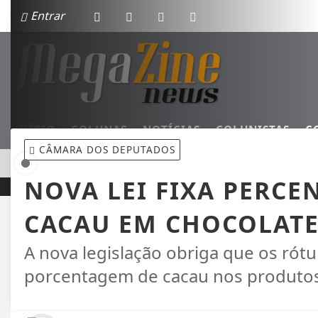
Entrar
INÍCIO
COLUNAS
NOTÍCIAS
COLUNISTAS
C
CÂMARA DOS DEPUTADOS
EM ALTA
MINI ROTATÓRIAS GANHAM ESPAÇO EM PALOTINA E
NOVA LEI FIXA PERC
CACAU EM CHOCOLATE
A nova legislação obriga que os rót
porcentagem de cacau nos produto