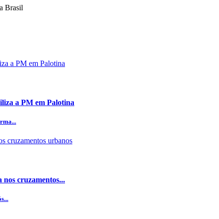
 Brasil
iliza a PM em Palotina
rma...
 nos cruzamentos...
...