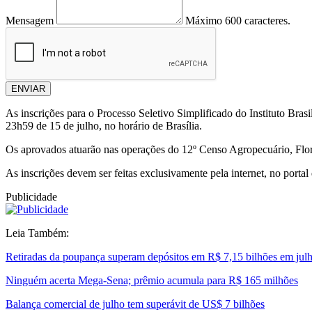
Mensagem
Máximo 600 caracteres.
ENVIAR
As inscrições para o Processo Seletivo Simplificado do Instituto Bras
23h59 de 15 de julho, no horário de Brasília.
Os aprovados atuarão nas operações do 12º Censo Agropecuário, Flo
As inscrições devem ser feitas exclusivamente pela internet, no portal
Publicidade
Leia Também:
Retiradas da poupança superam depósitos em R$ 7,15 bilhões em jul
Ninguém acerta Mega-Sena; prêmio acumula para R$ 165 milhões
Balança comercial de julho tem superávit de US$ 7 bilhões