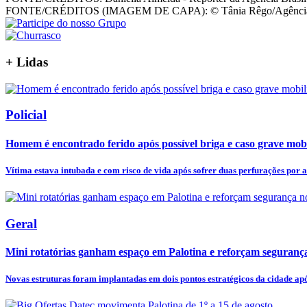
FONTE/CRÉDITOS (IMAGEM DE CAPA):
© Tânia Rêgo/Agência
+
Lidas
Policial
Homem é encontrado ferido após possível briga e caso grave mob
Vítima estava intubada e com risco de vida após sofrer duas perfurações por a
Geral
Mini rotatórias ganham espaço em Palotina e reforçam segurança
Novas estruturas foram implantadas em dois pontos estratégicos da cidade após