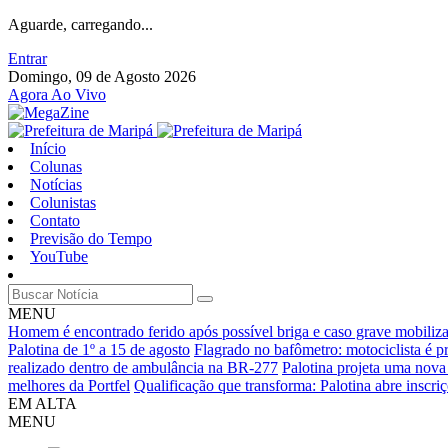
Aguarde, carregando...
Entrar
Domingo, 09 de Agosto 2026
Agora Ao Vivo
Início
Colunas
Notícias
Colunistas
Contato
Previsão do Tempo
YouTube
MENU
Homem é encontrado ferido após possível briga e caso grave mobiliz
Palotina de 1º a 15 de agosto
Flagrado no bafômetro: motociclista é p
realizado dentro de ambulância na BR-277
Palotina projeta uma nova
melhores da Portfel
Qualificação que transforma: Palotina abre inscri
EM ALTA
MENU