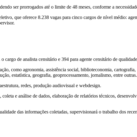
odendo ser prorrogados até o limite de 48 meses, conforme a necessidad
etivo, que oferece 8.238 vagas para cinco cargos de nível médio: agente
pervisor.
o cargo de analista censitário e 394 para agente censitário de qualidad
ão, como agronomia, assistência social, biblioteconomia, cartografia, c
ão, estatística, geografia, geoprocessamento, jornalismo, entre outras.
aestrutura, redes, produção audiovisual e webdesign.
o, coleta e análise de dados, elaboração de relatórios técnicos, desenvo
a qualidade das informações coletadas, supervisionará o trabalho dos r