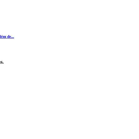
ém de...
s.