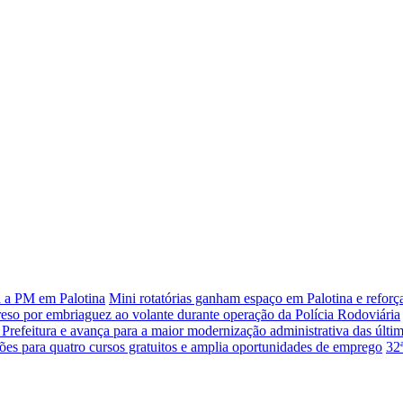
a a PM em Palotina
Mini rotatórias ganham espaço em Palotina e refor
reso por embriaguez ao volante durante operação da Polícia Rodoviária
 Prefeitura e avança para a maior modernização administrativa das últi
ções para quatro cursos gratuitos e amplia oportunidades de emprego
32