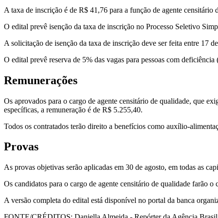
A taxa de inscrição é de R$ 41,76 para a função de agente censitário d
O edital prevê isenção da taxa de inscrição no Processo Seletivo Si
A solicitação de isenção da taxa de inscrição deve ser feita entre 17 d
O edital prevê reserva de 5% das vagas para pessoas com deficiência 
Remunerações
Os aprovados para o cargo de agente censitário de qualidade, que exig
específicas, a remuneração é de R$ 5.255,40.
Todos os contratados terão direito a benefícios como auxílio-alimentaçã
Provas
As provas objetivas serão aplicadas em 30 de agosto, em todas as capit
Os candidatos para o cargo de agente censitário de qualidade farão o c
A versão completa do edital está disponível no portal da banca organi
FONTE/CRÉDITOS:
Daniella Almeida - Repórter da Agência Brasi