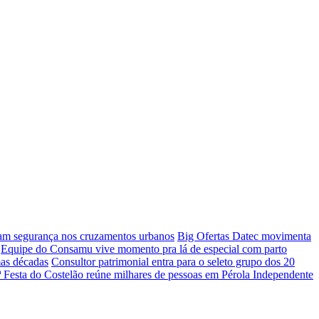
çam segurança nos cruzamentos urbanos
Big Ofertas Datec movimenta
Equipe do Consamu vive momento pra lá de especial com parto
mas décadas
Consultor patrimonial entra para o seleto grupo dos 20
ª Festa do Costelão reúne milhares de pessoas em Pérola Independente