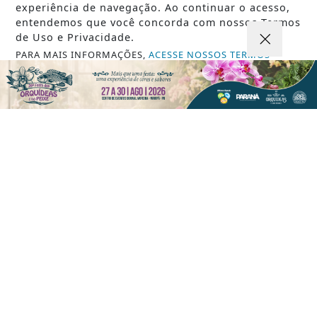
experiência de navegação. Ao continuar o acesso,
07 DE AGO
JUSTIÇA
entendemos que você concorda com nossos Termos
Dino aciona PF após TCU apontar R$
de Uso e Privacidade.
55,4 milhões em emendas suspeitas
PARA MAIS INFORMAÇÕES,
ACESSE NOSSOS TERMOS
CLICANDO AQUI
PROSSEGUIR
VISUALIZAR