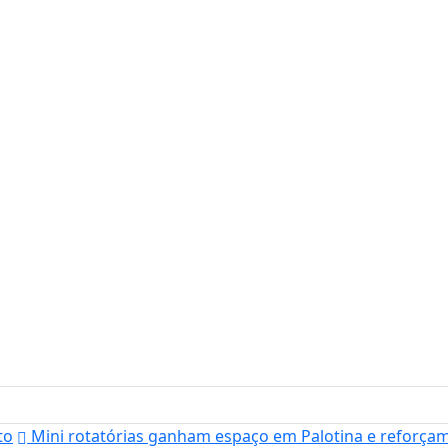
to
Mini rotatórias ganham espaço em Palotina e reforç