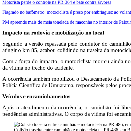
Motorista perde o controle na PR-364 e bate contra árvores
Flagrado no bafômetro: motociclista é preso por embriaguez ao volan
PM apreende mais de meia tonelada de maconha no interior de Paloti
Impacto na rodovia e mobilização no local
Segundo a versão repassada pelo condutor do caminhão à
atingir o km 85, acabou colidindo na traseira da motocicle
Com a força do impacto, o motociclista morreu ainda no
da vítima no trecho do acidente.
A ocorrência também mobilizou o Destacamento da Polícia
Polícia Científica de Umuarama, responsáveis pelos proc
Veículos e encaminhamentos
Após o atendimento da ocorrência, o caminhão foi libera
pendências administrativas. O corpo da vítima foi encam
Colisão traseira entre caminhão e motocicleta na PR-486, em Br