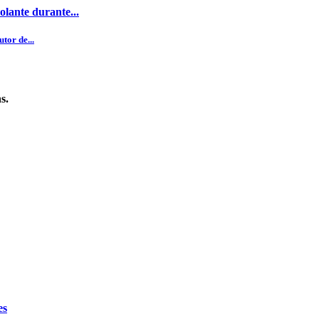
olante durante...
tor de...
s.
es