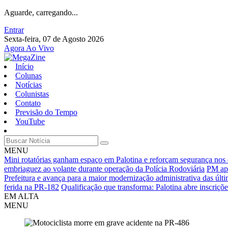
Aguarde, carregando...
Entrar
Sexta-feira, 07 de Agosto 2026
Agora Ao Vivo
Início
Colunas
Notícias
Colunistas
Contato
Previsão do Tempo
YouTube
MENU
Mini rotatórias ganham espaço em Palotina e reforçam segurança nos
embriaguez ao volante durante operação da Polícia Rodoviária
PM apr
Prefeitura e avança para a maior modernização administrativa das últ
ferida na PR-182
Qualificação que transforma: Palotina abre inscriçõ
EM ALTA
MENU