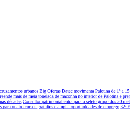
 cruzamentos urbanos
Big Ofertas Datec movimenta Palotina de 1º a 15
eende mais de meia tonelada de maconha no interior de Palotina e pr
imas décadas
Consultor patrimonial entra para o seleto grupo dos 20 mel
es para quatro cursos gratuitos e amplia oportunidades de emprego
32ª F