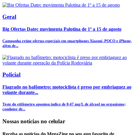
Geral
Big Ofertas Datec movimenta Palotina de 1º a 15 de agosto
Campanha reúne ofertas especiais em smartphones Xiaomi, POCO e iPhone,
além de...
Policial
Flagrado no bafômetro: motociclista é preso por embriaguez ao
volante durante...
Teste do etilômetro apontou índice de 0,47 mg/L de álcool no organismo;
condutor de...
Nossas notícias
no celular
Receba as notícias do MegaZine no seu app favorito de