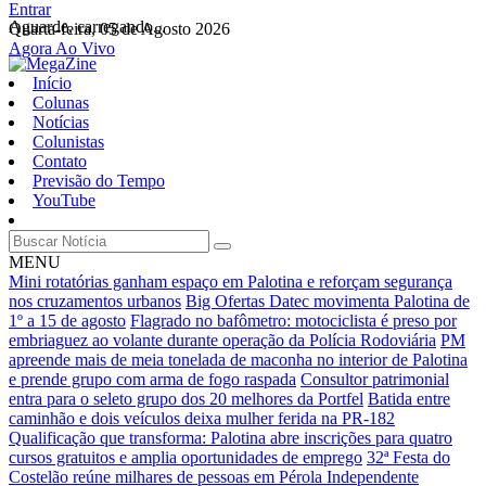
Entrar
Aguarde, carregando...
Quarta-feira, 05 de Agosto 2026
Agora Ao Vivo
Início
Colunas
Notícias
Colunistas
Contato
Previsão do Tempo
YouTube
MENU
Mini rotatórias ganham espaço em Palotina e reforçam segurança
nos cruzamentos urbanos
Big Ofertas Datec movimenta Palotina de
1º a 15 de agosto
Flagrado no bafômetro: motociclista é preso por
embriaguez ao volante durante operação da Polícia Rodoviária
PM
apreende mais de meia tonelada de maconha no interior de Palotina
e prende grupo com arma de fogo raspada
Consultor patrimonial
entra para o seleto grupo dos 20 melhores da Portfel
Batida entre
caminhão e dois veículos deixa mulher ferida na PR-182
Qualificação que transforma: Palotina abre inscrições para quatro
cursos gratuitos e amplia oportunidades de emprego
32ª Festa do
Costelão reúne milhares de pessoas em Pérola Independente