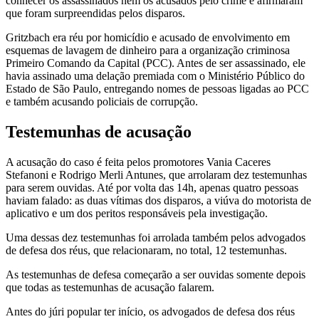
conhecer os assassinados nem os acusados pelo crime e afirmaram
que foram surpreendidas pelos disparos.
Gritzbach era réu por homicídio e acusado de envolvimento em
esquemas de lavagem de dinheiro para a organização criminosa
Primeiro Comando da Capital (PCC). Antes de ser assassinado, ele
havia assinado uma delação premiada com o Ministério Público do
Estado de São Paulo, entregando nomes de pessoas ligadas ao PCC
e também acusando policiais de corrupção.
Testemunhas de acusação
A acusação do caso é feita pelos promotores Vania Caceres
Stefanoni e Rodrigo Merli Antunes, que arrolaram dez testemunhas
para serem ouvidas. Até por volta das 14h, apenas quatro pessoas
haviam falado: as duas vítimas dos disparos, a viúva do motorista de
aplicativo e um dos peritos responsáveis pela investigação.
Uma dessas dez testemunhas foi arrolada também pelos advogados
de defesa dos réus, que relacionaram, no total, 12 testemunhas.
As testemunhas de defesa começarão a ser ouvidas somente depois
que todas as testemunhas de acusação falarem.
Antes do júri popular ter início, os advogados de defesa dos réus