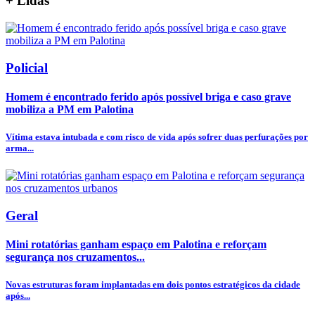
+
Lidas
Policial
Homem é encontrado ferido após possível briga e caso grave
mobiliza a PM em Palotina
Vítima estava intubada e com risco de vida após sofrer duas perfurações por
arma...
Geral
Mini rotatórias ganham espaço em Palotina e reforçam
segurança nos cruzamentos...
Novas estruturas foram implantadas em dois pontos estratégicos da cidade
após...