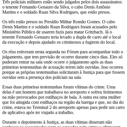
Três policiais militares estão sendo julgados pelos dois assassinatos:
o tenente Fernando Genauro da Silva, o cabo Denis Antônio
Martins e o soldado Ruan Silva Rodrigues, que estão presos.
Os três estão presos no Presídio Militar Romão Gomes. O cabo
Denis Martins e o soldado Ruan Rodrigues foram acusados pelo
Ministério Público de usarem fuzis para matar Gritzbach. Já o
tenente Fernando Genauro teria levado a dupla de carro até o local
da execução e depois ajudado os criminosos a fugirem do local.
Os réus estiveram nesta segunda no Fórum para acompanhar todo o
julgamento, que tem previsão de ocorrer durante cinco dias. Eles só
puderam entrar na sala onde ocorre o julgamento após as duas
primeiras testemunhas de acusação terem sido ouvidas. Isso ocorreu
porque as próprias testemunhas solicitaram à Justiça para que fossem
ouvidas sem a presença dos policiais na sala.
Essas duas primeiras testemunhas foram vítimas do crime. Uma
delas é um homem que trabalhava no aeroporto e sofreu ferimentos
na mão provocados por estilhaços de bala. A outra era uma mulher
que foi atingida com estilhaços na região da barriga e que, no dia do
crime, estava no Terminal 2 do aeroporto apenas para pedir um carro
de aplicativo após ter viajado a trabalho.
Durante o depoimento à Justiça, as duas vítimas disseram não