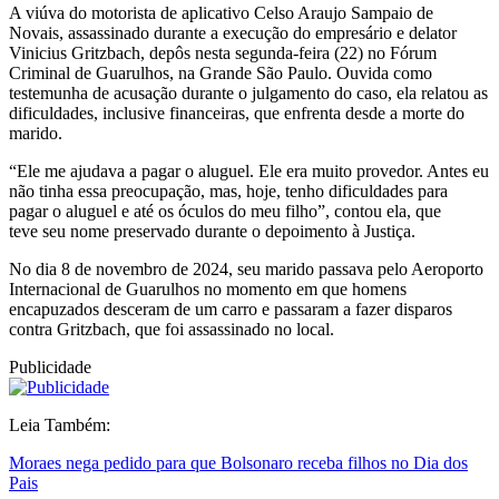
A viúva do motorista de aplicativo Celso Araujo Sampaio de
Novais, assassinado durante a execução do empresário e delator
Vinicius Gritzbach, depôs nesta segunda-feira (22) no Fórum
Criminal de Guarulhos, na Grande São Paulo. Ouvida como
testemunha de acusação durante o julgamento do caso, ela relatou as
dificuldades, inclusive financeiras, que enfrenta desde a morte do
marido.
“Ele me ajudava a pagar o aluguel. Ele era muito provedor. Antes eu
não tinha essa preocupação, mas, hoje, tenho dificuldades para
pagar o aluguel e até os óculos do meu filho”, contou ela, que
teve seu nome preservado durante o depoimento à Justiça.
No dia 8 de novembro de 2024, seu marido passava pelo Aeroporto
Internacional de Guarulhos no momento em que homens
encapuzados desceram de um carro e passaram a fazer disparos
contra Gritzbach, que foi assassinado no local.
Publicidade
Leia Também:
Moraes nega pedido para que Bolsonaro receba filhos no Dia dos
Pais