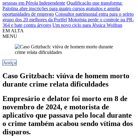
pessoas em Pérola Independente
Qualificação que transforma:
Palotina abre inscrições para quatro cursos gratuitos e amplia
oportunidades de emprego
Consultor patrimonial entra para o seleto
grupo dos 20 melhores da Portfel
Motorista perde o controle na PR-
364 e bate contra árvores
Um novo ciclo para Jéssica Wolfran
EM ALTA
MENU
Justiça
Caso Gritzbach: viúva de homem morto
durante crime relata dificuldades
Empresário e delator foi morto em 8 de
novembro de 2024, e motorista de
aplicativo que passava pelo local durante
o crime também acabou sendo vítima dos
disparos.