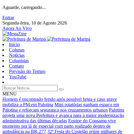
Aguarde, carregando...
Entrar
Segunda-feira, 10 de Agosto 2026
Agora Ao Vivo
Início
Colunas
Notícias
Colunistas
Contato
Previsão do Tempo
YouTube
MENU
Homem é encontrado ferido após possível briga e caso grave
mobiliza a PM em Palotina
Mini rotatórias ganham espaço em
Palotina e reforçam segurança nos cruzamentos urbanos
Palotina
projeta uma nova Prefeitura e avança para a maior modernização
administrativa das últimas décadas
Equipe do Consamu vive
momento pra lá de especial com parto realizado dentro de
ambulância na BR-277
32ª Festa do Costelão reúne milhares de