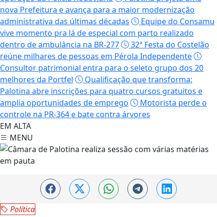
nova Prefeitura e avança para a maior modernização
administrativa das últimas décadas
Equipe do Consamu
vive momento pra lá de especial com parto realizado
dentro de ambulância na BR-277
32ª Festa do Costelão
reúne milhares de pessoas em Pérola Independente
Consultor patrimonial entra para o seleto grupo dos 20
melhores da Portfel
Qualificação que transforma:
Palotina abre inscrições para quatro cursos gratuitos e
amplia oportunidades de emprego
Motorista perde o
controle na PR-364 e bate contra árvores
EM ALTA
MENU
Política