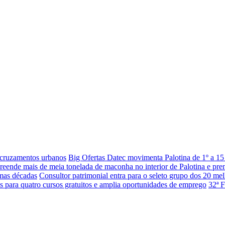
 cruzamentos urbanos
Big Ofertas Datec movimenta Palotina de 1º a 15
eende mais de meia tonelada de maconha no interior de Palotina e pr
imas décadas
Consultor patrimonial entra para o seleto grupo dos 20 mel
es para quatro cursos gratuitos e amplia oportunidades de emprego
32ª F