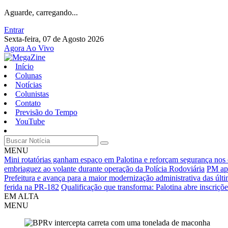
Aguarde, carregando...
Entrar
Sexta-feira, 07 de Agosto 2026
Agora Ao Vivo
Início
Colunas
Notícias
Colunistas
Contato
Previsão do Tempo
YouTube
MENU
Mini rotatórias ganham espaço em Palotina e reforçam segurança nos
embriaguez ao volante durante operação da Polícia Rodoviária
PM apr
Prefeitura e avança para a maior modernização administrativa das últ
ferida na PR-182
Qualificação que transforma: Palotina abre inscriçõ
EM ALTA
MENU