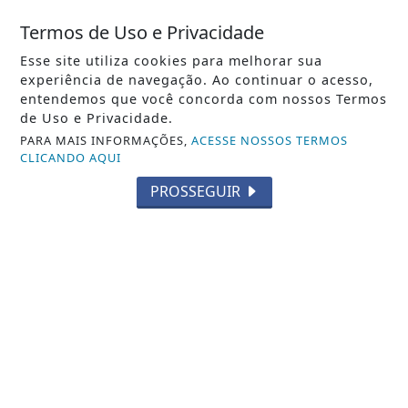
Termos de Uso e Privacidade
Esse site utiliza cookies para melhorar sua
experiência de navegação. Ao continuar o acesso,
entendemos que você concorda com nossos Termos
de Uso e Privacidade.
PARA MAIS INFORMAÇÕES,
ACESSE NOSSOS TERMOS
CLICANDO AQUI
PROSSEGUIR
VISUALIZAR
06 DE AGO
SAÚDE
Palotina intensifica alerta contra
escorpiões após registrar 401