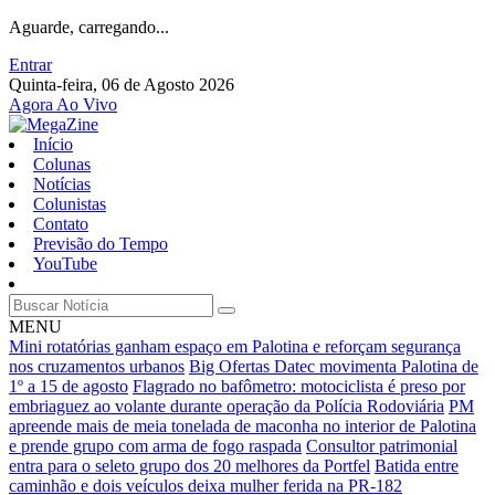
Aguarde, carregando...
Entrar
Quinta-feira, 06 de Agosto 2026
Agora Ao Vivo
Início
Colunas
Notícias
Colunistas
Contato
Previsão do Tempo
YouTube
MENU
Mini rotatórias ganham espaço em Palotina e reforçam segurança
nos cruzamentos urbanos
Big Ofertas Datec movimenta Palotina de
1º a 15 de agosto
Flagrado no bafômetro: motociclista é preso por
embriaguez ao volante durante operação da Polícia Rodoviária
PM
apreende mais de meia tonelada de maconha no interior de Palotina
e prende grupo com arma de fogo raspada
Consultor patrimonial
entra para o seleto grupo dos 20 melhores da Portfel
Batida entre
caminhão e dois veículos deixa mulher ferida na PR-182