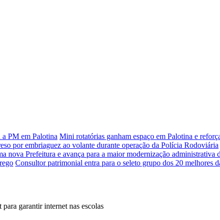
a a PM em Palotina
Mini rotatórias ganham espaço em Palotina e refor
reso por embriaguez ao volante durante operação da Polícia Rodoviária
ma nova Prefeitura e avança para a maior modernização administrativa 
prego
Consultor patrimonial entra para o seleto grupo dos 20 melhores d