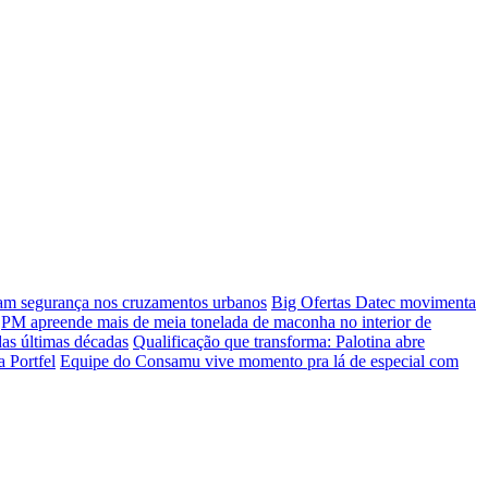
çam segurança nos cruzamentos urbanos
Big Ofertas Datec movimenta
PM apreende mais de meia tonelada de maconha no interior de
das últimas décadas
Qualificação que transforma: Palotina abre
a Portfel
Equipe do Consamu vive momento pra lá de especial com