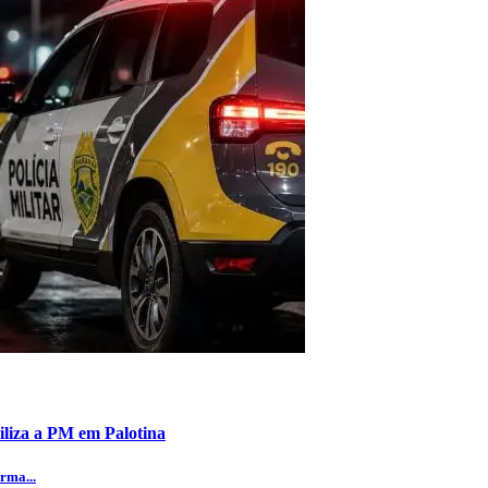
iliza a PM em Palotina
rma...