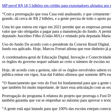
MP prevê R$ 18,5 bilhões em crédito para exportadores afetados por
“Com a prorrogação que essa Casa está analisando, e que certamente v
grande, dá cerca de R$ 2 bilhões, e a gente precisa de todo o apoio pa
Uma lei que entrou em vigor em 2021 permite que as empresas presta
valor que são obrigadas a pagar para a manutenção do fundo. A perm
deputado Juscelino Filho (União-MA) e relatado pela deputada Maria 
Uso do fundo De acordo com o presidente da Conexis Brasil Digital, 
fundo era aplicado. Hoje, Marcos Ferrari afirma que esse dinheiro já 
A coordenadora-geral de Educação Digital, Inovação e Conectividade
os órgãos do governo sequer sabiam ao certo o número de escolas no p
Hoje, de acordo com a gestora, não só os órgãos envolvidos sabem ex
pública entrar em vigor, Ana dal Fabbro afirmou que somente 48% esco
“O financiamento que veio do Fust foi fundamental para que a gente 
que também foi muito importante, de fazer essa articulação com as sec
Prorrogação do programa A relatora do projeto que prorroga o Fust Di
também garantiu que vai se empenhar ao máximo para aprovar o texto
“A gente está aqui lutando para que 100% das escolas estejam conect