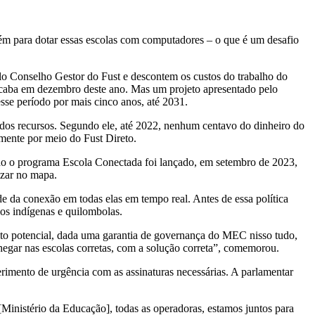
bém para dotar essas escolas com computadores – o que é um desafio
lo Conselho Gestor do Fust e descontem os custos do trabalho do
 acaba em dezembro deste ano. Mas um projeto apresentado pelo
sse período por mais cinco anos, até 2031.
 dos recursos. Segundo ele, até 2022, nenhum centavo do dinheiro do
omente por meio do Fust Direto.
do o programa Escola Conectada foi lançado, em setembro de 2023,
izar no mapa.
e da conexão em todas elas em tempo real. Antes de essa política
ios indígenas e quilombolas.
ito potencial, dada uma garantia de governança do MEC nisso tudo,
chegar nas escolas corretas, com a solução correta”, comemorou.
rimento de urgência com as assinaturas necessárias. A parlamentar
Ministério da Educação], todas as operadoras, estamos juntos para