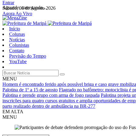
Entrar
Aguarde, carregando...
Sábado, 08 de Agosto 2026
Agora Ao Vivo
Início
Colunas
Notícias
Colunistas
Contato
Previsão do Tempo
YouTube
MENU
Homem é encontrado ferido após possível briga e caso grave mobiliz
Palotina de 1º a 15 de agosto
Flagrado no bafômetro: motociclista é p
Palotina e prende grupo com arma de fogo raspada
Palotina projeta u
inscrições para quatro cursos gratuitos e amplia oportunidades de em
parto realizado dentro de ambulância na BR-277
EM ALTA
MENU