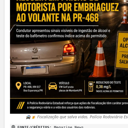
🚔🍺 Fiscalização que salva vidas. Polícia Rodoviária 
FONTE/CRÉDITOS:
Megazine News