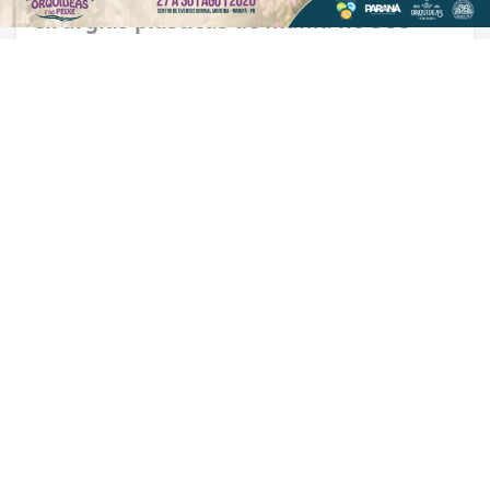
PROSSEGUIR
Cirurgias plásticas de mama no SUS
crescem mais de 50% em dez anos
VISUALIZAR