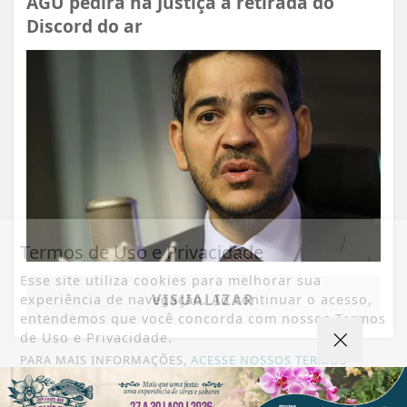
AGU pedirá na Justiça a retirada do
Discord do ar
Termos de Uso e Privacidade
Esse site utiliza cookies para melhorar sua
VISUALIZAR
experiência de navegação. Ao continuar o acesso,
entendemos que você concorda com nossos Termos
de Uso e Privacidade.
PARA MAIS INFORMAÇÕES,
ACESSE NOSSOS TERMOS
CLICANDO AQUI
07 DE AGO
SAÚDE