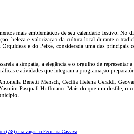
entos mais emblemáticos de seu calendário festivo. No di
ão, beleza e valorização da cultura local durante o tradic
s Orquídeas e do Peixe, considerada uma das principais c
ssarela a simpatia, a elegância e o orgulho de representar 
gráficas e atividades que integram a programação preparatór
 Antonella Benetti Mensch, Cecília Helena Geraldi, Geova
Yasmim Pasquali Hoffmann. Mais do que um desfile, o conc
unicípio.
ra (7/8) para vagas na Fecularia Cassava