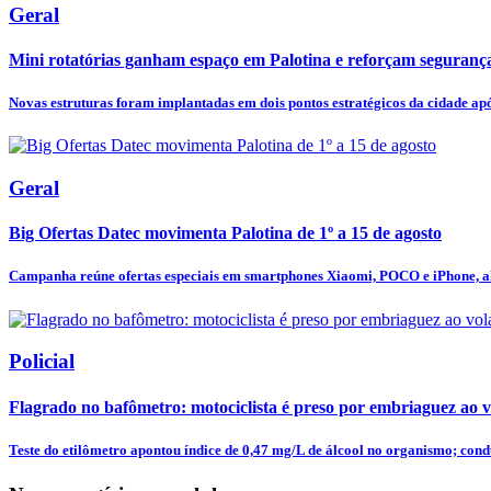
Geral
Mini rotatórias ganham espaço em Palotina e reforçam segurança
Novas estruturas foram implantadas em dois pontos estratégicos da cidade após
Geral
Big Ofertas Datec movimenta Palotina de 1º a 15 de agosto
Campanha reúne ofertas especiais em smartphones Xiaomi, POCO e iPhone, al
Policial
Flagrado no bafômetro: motociclista é preso por embriaguez ao v
Teste do etilômetro apontou índice de 0,47 mg/L de álcool no organismo; condu