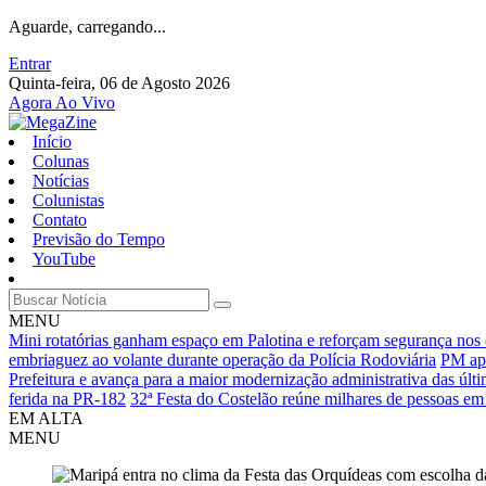
Aguarde, carregando...
Entrar
Quinta-feira, 06 de Agosto 2026
Agora Ao Vivo
Início
Colunas
Notícias
Colunistas
Contato
Previsão do Tempo
YouTube
MENU
Mini rotatórias ganham espaço em Palotina e reforçam segurança nos
embriaguez ao volante durante operação da Polícia Rodoviária
PM apr
Prefeitura e avança para a maior modernização administrativa das últ
ferida na PR-182
32ª Festa do Costelão reúne milhares de pessoas em
EM ALTA
MENU