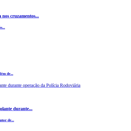
 nos cruzamentos...
...
ém de...
olante durante...
tor de...