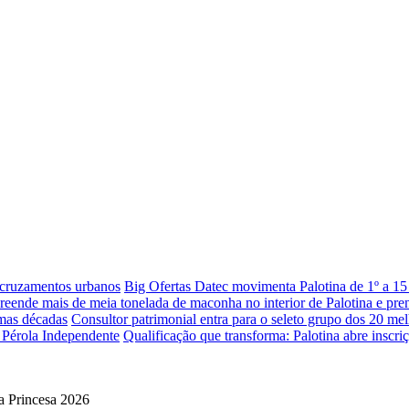
 cruzamentos urbanos
Big Ofertas Datec movimenta Palotina de 1º a 15
eende mais de meia tonelada de maconha no interior de Palotina e pr
imas décadas
Consultor patrimonial entra para o seleto grupo dos 20 mel
 Pérola Independente
Qualificação que transforma: Palotina abre inscri