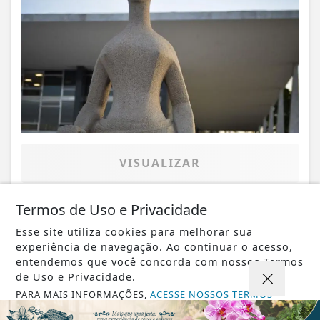
VISUALIZAR
Termos de Uso e Privacidade
Esse site utiliza cookies para melhorar sua
07 DE AGO
GERAL
experiência de navegação. Ao continuar o acesso,
Saiba quando será o recesso de fim de
entendemos que você concorda com nossos Termos
ano para servidores públicos
de Uso e Privacidade.
PARA MAIS INFORMAÇÕES,
ACESSE NOSSOS TERMOS
CLICANDO AQUI