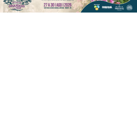
PROSSEGUIR
VISUALIZAR
TODAS AS POSTAGENS
Não possui uma conta?
Você pode ler matérias exclusivas, anunciar
classificados e muito mais!