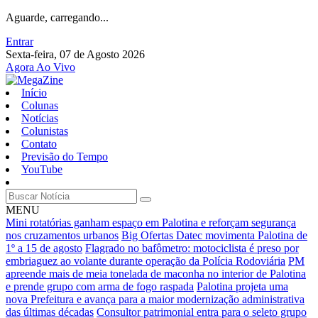
Aguarde, carregando...
Entrar
Sexta-feira, 07 de Agosto 2026
Agora Ao Vivo
Início
Colunas
Notícias
Colunistas
Contato
Previsão do Tempo
YouTube
MENU
Mini rotatórias ganham espaço em Palotina e reforçam segurança
nos cruzamentos urbanos
Big Ofertas Datec movimenta Palotina de
1º a 15 de agosto
Flagrado no bafômetro: motociclista é preso por
embriaguez ao volante durante operação da Polícia Rodoviária
PM
apreende mais de meia tonelada de maconha no interior de Palotina
e prende grupo com arma de fogo raspada
Palotina projeta uma
nova Prefeitura e avança para a maior modernização administrativa
das últimas décadas
Consultor patrimonial entra para o seleto grupo