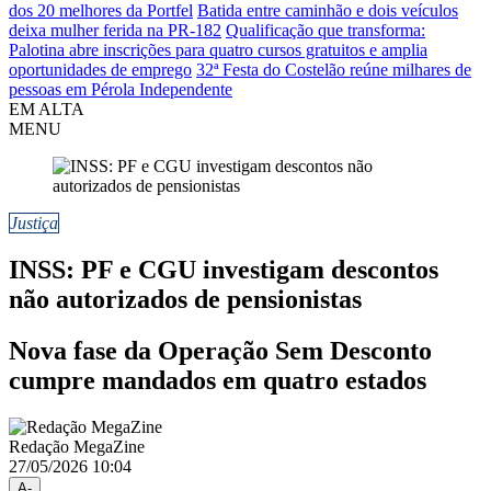
dos 20 melhores da Portfel
Batida entre caminhão e dois veículos
deixa mulher ferida na PR-182
Qualificação que transforma:
Palotina abre inscrições para quatro cursos gratuitos e amplia
oportunidades de emprego
32ª Festa do Costelão reúne milhares de
pessoas em Pérola Independente
EM ALTA
MENU
Justiça
INSS: PF e CGU investigam descontos
não autorizados de pensionistas
Nova fase da Operação Sem Desconto
cumpre mandados em quatro estados
Redação MegaZine
27/05/2026 10:04
A-