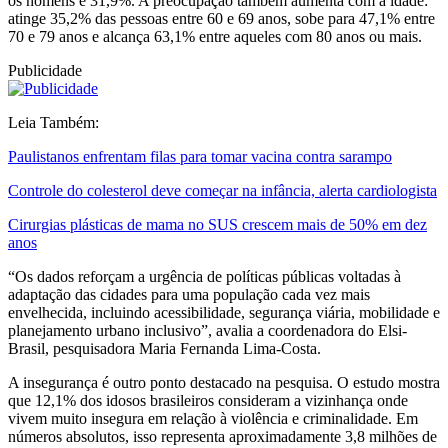
os homens é 31,9%. A preocupação também aumenta com a idade:
atinge 35,2% das pessoas entre 60 e 69 anos, sobe para 47,1% entre
70 e 79 anos e alcança 63,1% entre aqueles com 80 anos ou mais.
Publicidade
Leia Também:
Paulistanos enfrentam filas para tomar vacina contra sarampo
Controle do colesterol deve começar na infância, alerta cardiologista
Cirurgias plásticas de mama no SUS crescem mais de 50% em dez
anos
“Os dados reforçam a urgência de políticas públicas voltadas à
adaptação das cidades para uma população cada vez mais
envelhecida, incluindo acessibilidade, segurança viária, mobilidade e
planejamento urbano inclusivo”, avalia a coordenadora do Elsi-
Brasil, pesquisadora Maria Fernanda Lima-Costa.
A insegurança é outro ponto destacado na pesquisa. O estudo mostra
que 12,1% dos idosos brasileiros consideram a vizinhança onde
vivem muito insegura em relação à violência e criminalidade. Em
números absolutos, isso representa aproximadamente 3,8 milhões de