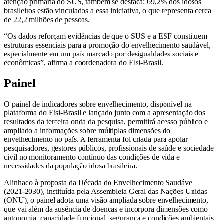
atenção primária do SUS, também se destaca: 69,2% dos idosos
brasileiros estão vinculados a essa iniciativa, o que representa cerca
de 22,2 milhões de pessoas.
“Os dados reforçam evidências de que o SUS e a ESF constituem
estruturas essenciais para a promoção do envelhecimento saudável,
especialmente em um país marcado por desigualdades sociais e
econômicas”, afirma a coordenadora do Elsi-Brasil.
Painel
O painel de indicadores sobre envelhecimento, disponível na
plataforma do Eisi-Brasil e lançado junto com a apresentação dos
resultados da terceira onda da pesquisa, permitirá acesso público e
ampliado a informações sobre múltiplas dimensões do
envelhecimento no país. A ferramenta foi criada para apoiar
pesquisadores, gestores públicos, profissionais de saúde e sociedade
civil no monitoramento contínuo das condições de vida e
necessidades da população idosa brasileira.
Alinhado à proposta da Década do Envelhecimento Saudável
(2021-2030), instituída pela Assembleia Geral das Nações Unidas
(ONU), o painel adota uma visão ampliada sobre envelhecimento,
que vai além da ausência de doenças e incorpora dimensões como
autonomia, capacidade funcional, segurança e condições ambientais