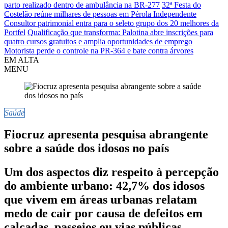
parto realizado dentro de ambulância na BR-277
32ª Festa do
Costelão reúne milhares de pessoas em Pérola Independente
Consultor patrimonial entra para o seleto grupo dos 20 melhores da
Portfel
Qualificação que transforma: Palotina abre inscrições para
quatro cursos gratuitos e amplia oportunidades de emprego
Motorista perde o controle na PR-364 e bate contra árvores
EM ALTA
MENU
Saúde
Fiocruz apresenta pesquisa abrangente
sobre a saúde dos idosos no país
Um dos aspectos diz respeito à percepção
do ambiente urbano: 42,7% dos idosos
que vivem em áreas urbanas relatam
medo de cair por causa de defeitos em
calçadas, passeios ou vias públicas