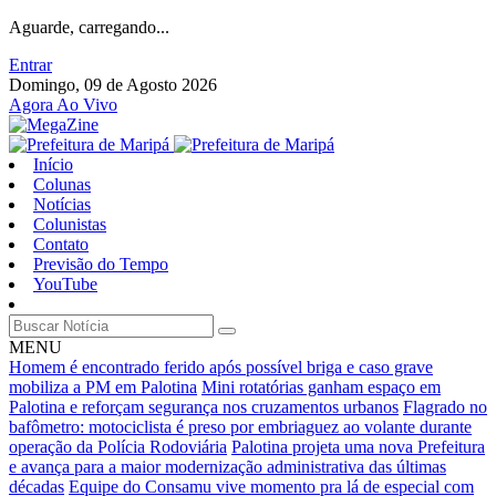
Aguarde, carregando...
Entrar
Domingo, 09 de Agosto 2026
Agora Ao Vivo
Início
Colunas
Notícias
Colunistas
Contato
Previsão do Tempo
YouTube
MENU
Homem é encontrado ferido após possível briga e caso grave
mobiliza a PM em Palotina
Mini rotatórias ganham espaço em
Palotina e reforçam segurança nos cruzamentos urbanos
Flagrado no
bafômetro: motociclista é preso por embriaguez ao volante durante
operação da Polícia Rodoviária
Palotina projeta uma nova Prefeitura
e avança para a maior modernização administrativa das últimas
décadas
Equipe do Consamu vive momento pra lá de especial com