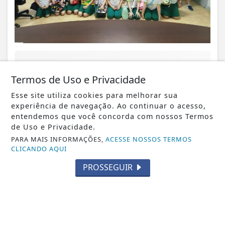
VISUALIZAR
Termos de Uso e Privacidade
Esse site utiliza cookies para melhorar sua
experiência de navegação. Ao continuar o acesso,
entendemos que você concorda com nossos Termos
05 DE AGO
JUSTIÇA
de Uso e Privacidade.
Bolsonaro pede ao STF para receber os
PARA MAIS INFORMAÇÕES,
ACESSE NOSSOS TERMOS
filhos no Dia dos Pais
CLICANDO AQUI
PROSSEGUIR