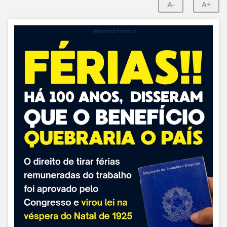
A-
A+