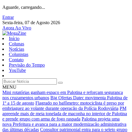
Aguarde, carregando...
Entrar
Sexta-feira, 07 de Agosto 2026
Agora Ao Vivo
Início
Colunas
Notícias
Colunistas
Contato
Previsão do Tempo
YouTube
MENU
Mini rotatórias ganham espaço em Palotina e reforçam segurança
nos cruzamentos urbanos
Big Ofertas Datec movimenta Palotina de
1º a 15 de agosto
Flagrado no bafômetro: motociclista é preso por
embriaguez ao volante durante operação da Polícia Rodoviária
PM
apreende mais de meia tonelada de maconha no interior de Palotina
e prende grupo com arma de fogo raspada
Palotina projeta uma
nova Prefeitura e avança para a maior modernização administrativa
das últimas décadas
Consultor patrimonial entra para o seleto grupo