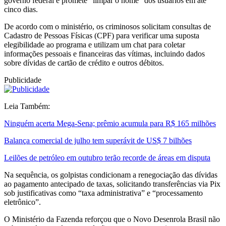
governo federal e promete “limpar o nome” dos usuários em até
cinco dias.
De acordo com o ministério, os criminosos solicitam consultas de
Cadastro de Pessoas Físicas (CPF) para verificar uma suposta
elegibilidade ao programa e utilizam um chat para coletar
informações pessoais e financeiras das vítimas, incluindo dados
sobre dívidas de cartão de crédito e outros débitos.
Publicidade
Leia Também:
Ninguém acerta Mega-Sena; prêmio acumula para R$ 165 milhões
Balança comercial de julho tem superávit de US$ 7 bilhões
Leilões de petróleo em outubro terão recorde de áreas em disputa
Na sequência, os golpistas condicionam a renegociação das dívidas
ao pagamento antecipado de taxas, solicitando transferências via Pix
sob justificativas como “taxa administrativa” e “processamento
eletrônico”.
O Ministério da Fazenda reforçou que o Novo Desenrola Brasil não