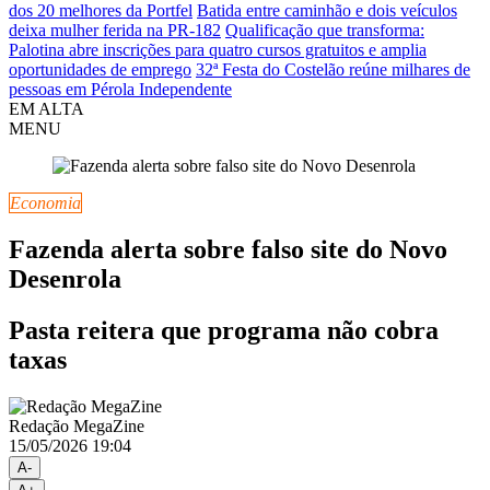
dos 20 melhores da Portfel
Batida entre caminhão e dois veículos
deixa mulher ferida na PR-182
Qualificação que transforma:
Palotina abre inscrições para quatro cursos gratuitos e amplia
oportunidades de emprego
32ª Festa do Costelão reúne milhares de
pessoas em Pérola Independente
EM ALTA
MENU
Economia
Fazenda alerta sobre falso site do Novo
Desenrola
Pasta reitera que programa não cobra
taxas
Redação MegaZine
15/05/2026 19:04
A-