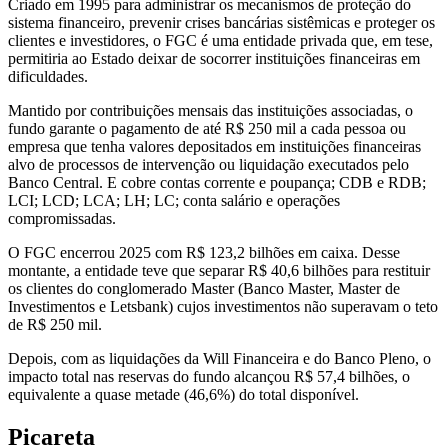
Criado em 1995 para administrar os mecanismos de proteção do
sistema financeiro, prevenir crises bancárias sistêmicas e proteger os
clientes e investidores, o FGC é uma entidade privada que, em tese,
permitiria ao Estado deixar de socorrer instituições financeiras em
dificuldades.
Mantido por contribuições mensais das instituições associadas, o
fundo garante o pagamento de até R$ 250 mil a cada pessoa ou
empresa que tenha valores depositados em instituições financeiras
alvo de processos de intervenção ou liquidação executados pelo
Banco Central. E cobre contas corrente e poupança; CDB e RDB;
LCI; LCD; LCA; LH; LC; conta salário e operações
compromissadas.
O FGC encerrou 2025 com R$ 123,2 bilhões em caixa. Desse
montante, a entidade teve que separar R$ 40,6 bilhões para restituir
os clientes do conglomerado Master (Banco Master, Master de
Investimentos e Letsbank) cujos investimentos não superavam o teto
de R$ 250 mil.
Depois, com as liquidações da Will Financeira e do Banco Pleno, o
impacto total nas reservas do fundo alcançou R$ 57,4 bilhões, o
equivalente a quase metade (46,6%) do total disponível.
Picareta