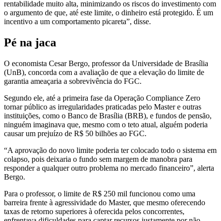
rentabilidade muito alta, minimizando os riscos do investimento com
o argumento de que, até este limite, o dinheiro está protegido. É um
incentivo a um comportamento picareta”, disse.
Pé na jaca
O economista Cesar Bergo, professor da Universidade de Brasília
(UnB), concorda com a avaliação de que a elevação do limite de
garantia ameaçaria a sobrevivência do FGC.
Segundo ele, até a primeira fase da Operação Compliance Zero
tornar público as irregularidades praticadas pelo Master e outras
instituições, como o Banco de Brasília (BRB), e fundos de pensão,
ninguém imaginava que, mesmo com o teto atual, alguém poderia
causar um prejuízo de R$ 50 bilhões ao FGC.
“A aprovação do novo limite poderia ter colocado todo o sistema em
colapso, pois deixaria o fundo sem margem de manobra para
responder a qualquer outro problema no mercado financeiro”, alerta
Bergo.
Para o professor, o limite de R$ 250 mil funcionou como uma
barreira frente à agressividade do Master, que mesmo oferecendo
taxas de retorno superiores à oferecida pelos concorrentes,
enfrentava dificuldades para captar recursos justamente por não