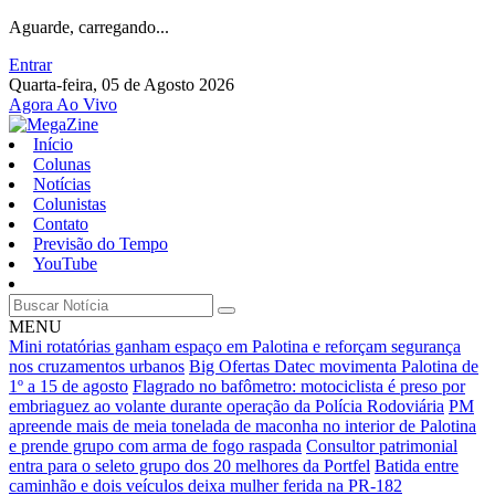
Aguarde, carregando...
Entrar
Quarta-feira, 05 de Agosto 2026
Agora Ao Vivo
Início
Colunas
Notícias
Colunistas
Contato
Previsão do Tempo
YouTube
MENU
Mini rotatórias ganham espaço em Palotina e reforçam segurança
nos cruzamentos urbanos
Big Ofertas Datec movimenta Palotina de
1º a 15 de agosto
Flagrado no bafômetro: motociclista é preso por
embriaguez ao volante durante operação da Polícia Rodoviária
PM
apreende mais de meia tonelada de maconha no interior de Palotina
e prende grupo com arma de fogo raspada
Consultor patrimonial
entra para o seleto grupo dos 20 melhores da Portfel
Batida entre
caminhão e dois veículos deixa mulher ferida na PR-182