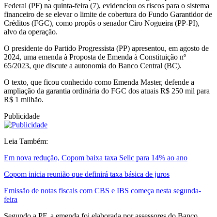
Federal (PF) na quinta-feira (7), evidenciou os riscos para o sistema
financeiro de se elevar o limite de cobertura do Fundo Garantidor de
Créditos (FGC), como propôs o senador Ciro Nogueira (PP-PI),
alvo da operação.
O presidente do Partido Progressista (PP) apresentou, em agosto de
2024, uma emenda à Proposta de Emenda à Constituição nº
65/2023, que discute a autonomia do Banco Central (BC).
O texto, que ficou conhecido como Emenda Master, defende a
ampliação da garantia ordinária do FGC dos atuais R$ 250 mil para
R$ 1 milhão.
Publicidade
Leia Também:
Em nova redução, Copom baixa taxa Selic para 14% ao ano
Copom inicia reunião que definirá taxa básica de juros
Emissão de notas fiscais com CBS e IBS começa nesta segunda-
feira
Segundo a PF, a emenda foi elaborada por assessores do Banco