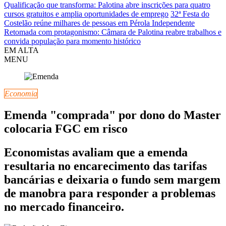
Qualificação que transforma: Palotina abre inscrições para quatro
cursos gratuitos e amplia oportunidades de emprego
32ª Festa do
Costelão reúne milhares de pessoas em Pérola Independente
Retomada com protagonismo: Câmara de Palotina reabre trabalhos e
convida população para momento histórico
EM ALTA
MENU
Economia
Emenda "comprada" por dono do Master
colocaria FGC em risco
Economistas avaliam que a emenda
resultaria no encarecimento das tarifas
bancárias e deixaria o fundo sem margem
de manobra para responder a problemas
no mercado financeiro.