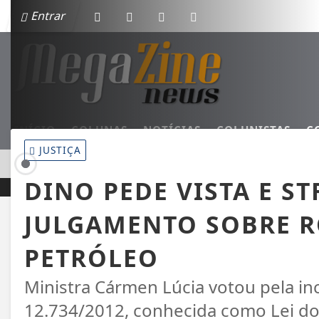
Entrar
INÍCIO
COLUNAS
NOTÍCIAS
COLUNISTAS
C
JUSTIÇA
EM ALTA
PALOTINA E REFORÇAM SEGURANÇA NOS CRUZAMENTOS URBA
DINO PEDE VISTA E S
JULGAMENTO SOBRE R
PETRÓLEO
Ministra Cármen Lúcia votou pela in
12.734/2012, conhecida como Lei dos 