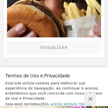
VISUALIZAR
08 DE AGO
POLICIAL
Termos de Uso e Privacidade
PM apreende cocaína, maconha e
Esse site utiliza cookies para melhorar sua
dinheiro em suposto ponto de tráfico
experiência de navegação. Ao continuar o acesso,
entendemos que você concorda com nossos Termos
de Uso e Privacidade.
PARA MAIS INFORMAÇÕES,
ACESSE NOSSOS TERMOS