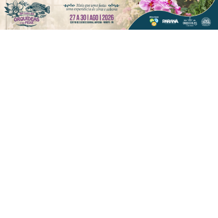
CLICANDO AQUI
PROSSEGUIR
VISUALIZAR
08 DE AGO
GERAL
Um novo ciclo para Jéssica Wolfran