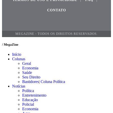
CONTATO
MEGAZINE - TODOS OS DIREITOS RESERVADOS.
/ MegaZine
Início
Colunas
Geral
Economia
Saúde
Seu Direito
Bastidores| Coluna Política
Notícias
Política
Entretenimento
Educação
Policial
Economia