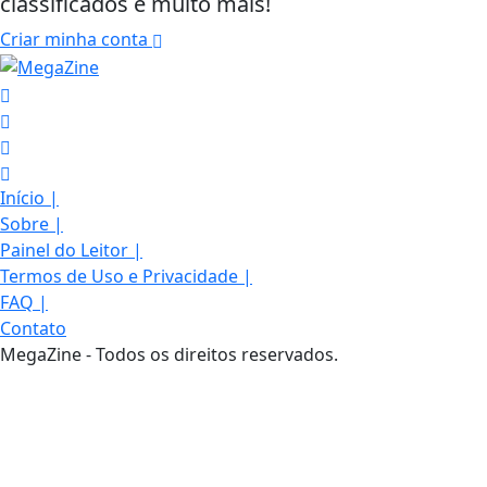
classificados e muito mais!
Criar minha conta
Início
|
Sobre
|
Painel do Leitor
|
Termos de Uso e Privacidade
|
FAQ
|
Contato
Termos de Uso e Privacidade
MegaZine - Todos os direitos reservados.
Esse site utiliza cookies para melhorar sua
experiência de navegação. Ao continuar o acesso,
entendemos que você concorda com nossos Termos
de Uso e Privacidade.
PARA MAIS INFORMAÇÕES,
ACESSE NOSSOS TERMOS
CLICANDO AQUI