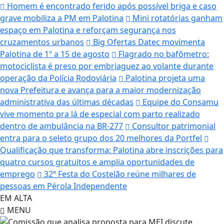
Homem é encontrado ferido após possível briga e caso
grave mobiliza a PM em Palotina
Mini rotatórias ganham
espaço em Palotina e reforçam segurança nos
cruzamentos urbanos
Big Ofertas Datec movimenta
Palotina de 1º a 15 de agosto
Flagrado no bafômetro:
motociclista é preso por embriaguez ao volante durante
operação da Polícia Rodoviária
Palotina projeta uma
nova Prefeitura e avança para a maior modernização
administrativa das últimas décadas
Equipe do Consamu
vive momento pra lá de especial com parto realizado
dentro de ambulância na BR-277
Consultor patrimonial
entra para o seleto grupo dos 20 melhores da Portfel
Qualificação que transforma: Palotina abre inscrições para
quatro cursos gratuitos e amplia oportunidades de
emprego
32ª Festa do Costelão reúne milhares de
pessoas em Pérola Independente
EM ALTA
MENU