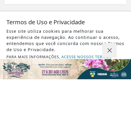
Termos de Uso e Privacidade
08 DE AGO
GERAL
Mega-Sena sorteia prêmio acumulado
Esse site utiliza cookies para melhorar sua
experiência de navegação. Ao continuar o acesso,
de R$ 165 milhões neste domingo
entendemos que você concorda com nossos Termos
de Uso e Privacidade.
PARA MAIS INFORMAÇÕES,
ACESSE NOSSOS TERMOS
CLICANDO AQUI
PROSSEGUIR
VISUALIZAR