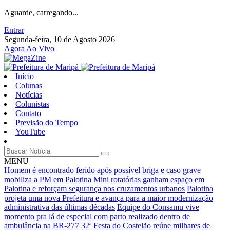
Aguarde, carregando...
Entrar
Segunda-feira, 10 de Agosto 2026
Agora Ao Vivo
Início
Colunas
Notícias
Colunistas
Contato
Previsão do Tempo
YouTube
MENU
Homem é encontrado ferido após possível briga e caso grave
mobiliza a PM em Palotina
Mini rotatórias ganham espaço em
Palotina e reforçam segurança nos cruzamentos urbanos
Palotina
projeta uma nova Prefeitura e avança para a maior modernização
administrativa das últimas décadas
Equipe do Consamu vive
momento pra lá de especial com parto realizado dentro de
ambulância na BR-277
32ª Festa do Costelão reúne milhares de