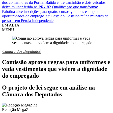
dos 20 melhores da Portfel
Batida entre caminhão e dois veículos
deixa mulher ferida na PR-182
Qualificação que transforma:
Palotina abre inscrições para quatro cursos gratuitos e amplia
oportunidades de emprego
32ª Festa do Costelão reúne milhares de
pessoas em Pérola Independente
EM ALTA
MENU
Câmara dos Deputados
Comissão aprova regras para uniformes e
veda vestimentas que violem a dignidade
do empregado
O projeto de lei segue em análise na
Câmara dos Deputados
Redação MegaZine