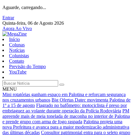
Aguarde, carregando...
Entrar
Quinta-feira, 06 de Agosto 2026
Agora Ao Vivo
Início
Colunas
Notícias
Colunistas
Contato
Previsão do Tempo
YouTube
MENU
Mini rotatórias ganham espaço em Palotina e reforçam segurança
nos cruzamentos urbanos
Big Ofertas Datec movimenta Palotina de
1º a 15 de agosto
Flagrado no bafômetro: motociclista é preso por
embriaguez ao volante durante operação da Polícia Rodoviária
PM
apreende mais de meia tonelada de maconha no interior de Palotina
e prende grupo com arma de fogo raspada
Palotina projeta uma
nova Prefeitura e avança para a maior modernização administrativa
das últimas décadas
Consultor patrimonial entra para o seleto grupo