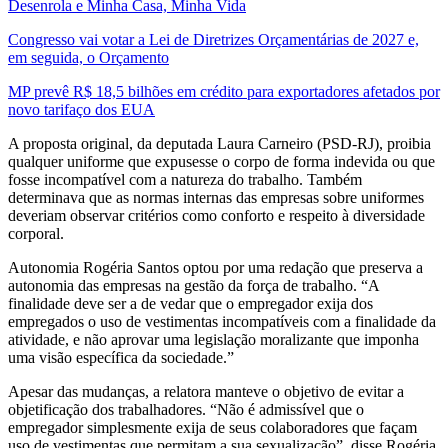
Desenrola e Minha Casa, Minha Vida
Congresso vai votar a Lei de Diretrizes Orçamentárias de 2027 e,
em seguida, o Orçamento
MP prevê R$ 18,5 bilhões em crédito para exportadores afetados por
novo tarifaço dos EUA
A proposta original, da deputada Laura Carneiro (PSD-RJ), proibia
qualquer uniforme que expusesse o corpo de forma indevida ou que
fosse incompatível com a natureza do trabalho. Também
determinava que as normas internas das empresas sobre uniformes
deveriam observar critérios como conforto e respeito à diversidade
corporal.
Autonomia Rogéria Santos optou por uma redação que preserva a
autonomia das empresas na gestão da força de trabalho. “A
finalidade deve ser a de vedar que o empregador exija dos
empregados o uso de vestimentas incompatíveis com a finalidade da
atividade, e não aprovar uma legislação moralizante que imponha
uma visão específica da sociedade.”
Apesar das mudanças, a relatora manteve o objetivo de evitar a
objetificação dos trabalhadores. “Não é admissível que o
empregador simplesmente exija de seus colaboradores que façam
uso de vestimentas que permitam a sua sexualização”, disse Rogéria